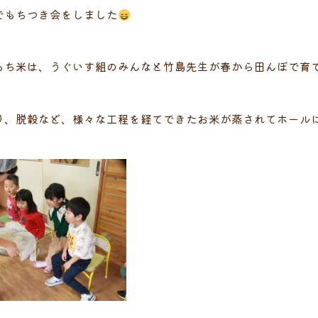
でもちつき会をしました
もち米は、うぐいす組のみんなと竹島先生が春から田んぼで育
り、脱穀など、様々な工程を経てできたお米が蒸されてホール