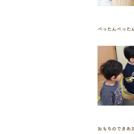
ぺったんぺった
おもちのできあ