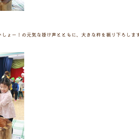
いしょー！の元気な掛け声とともに、大きな杵を振り下ろしま