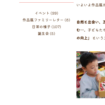
いよいよ作品展
イベント
(39)
作品展ファミリーレター
(8)
自然と出会い、
日常の様子
(107)
む…
。子どもた
誕生会
(5)
の向上」
という