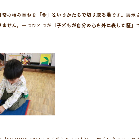
日常の積み重ねを
「今」というかたちで切り取る場
です。展示
りません
。一つひとつが
「子どもが自分の心を外に表した証」