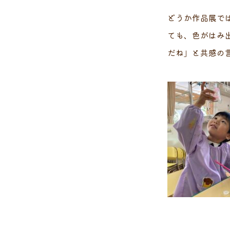
どうか作品展で
ても、色がはみ
だね」と共感の